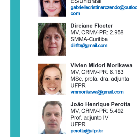
ES/UniBrasil
gabriellecristinarozendo@outloo
com
Dirciane Floeter
MV, CRMV-PR: 2.958
SMMA-Curitiba
dirfltr@gmail.com
Vivien Midori Morikawa
MV, CRMV-PR: 6.183
MSc, profa. dra. adjunta 
UFPR
vmmorikawa@gmail.com
João Henrique Perotta
MV, CRMV-PR: 5.492
Prof. adjunto IV
UFPR
perotta@ufpr.br