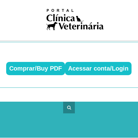
iosas
ivismo
na nuclear
ogia
gia
logia
ologia
gia
dia
Comprar/Buy PDF
Acessar conta/Login
ia clínica
ologia
ução
Pública
Única
ogia
res
logia
ses