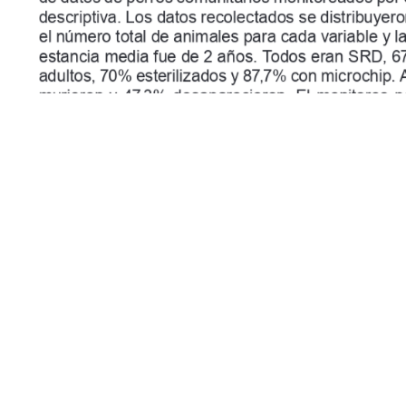
descriptiva. Los datos recolectados se distribuyero
el número total de animales para cada variable y l
estancia media fue de 2 años. Todos eran SRD, 6
adultos, 70% esterilizados y 87,7% con microchip
murieron y 47,3% desaparecieron. El monitoreo p
Programa Canino Comunitario, ofreciendo informac
efectivas.
Palabras clave:
 abandono, supervisión, perfil, ges
ica Veterinária
, Ano XXIX, n. 168, janeiro/fevereiro, 20