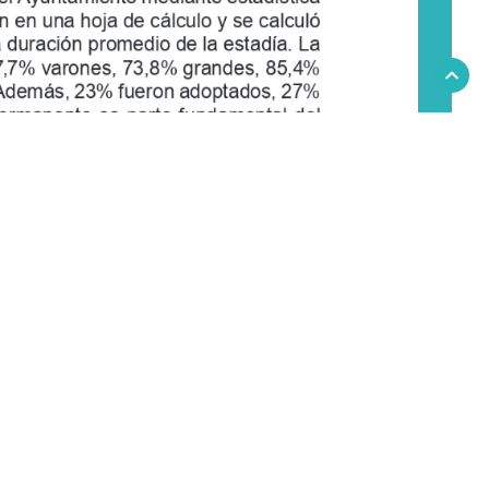
n en una hoja de cálculo y se calculó 
a duración promedio de la estadía. La 
7,7% varones, 73,8% grandes, 85,4% 
. Además, 23% fueron adoptados, 27% 
ermanente es parte fundamental del 
ión esencial para políticas públicas 
tión
24