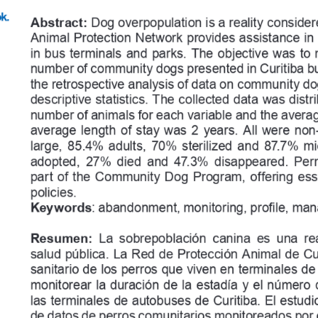
k.
Abstract:
 Dog overpopulation is a reality consider
Animal Protection Network provides assistance in
in  bus  terminals  and  parks.  The  objective  was  to  m
number of community dogs presented in Curitiba bu
the retrospective analysis of data on community do
descriptive statistics. The collected data was distr
number of animals for each variable and the averag
average  length  of  stay  was  2  years.  All  were  n
large,  85.4%  adults,  70%  sterilized  and  87.7%  
adopted,  27%  died  and  47.3%  disappeared.  Perm
part  of  the  Community  Dog  Program,  offering  essen
policies.
Keywords
: abandonment, monitoring, profile, m
Resumen:
  La  sobrepoblación  canina  es  una  re
salud pública. La Red de Protección Animal de Cur
sanitario de los perros que viven en terminales de
monitorear la duración de la estadía y el número
las terminales de autobuses de Curitiba. El estudio
de datos de perros comunitarios monitoreados por 