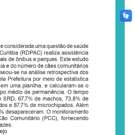
de considerada uma questão de saúde 
uritiba (RDPAC) realiza assistência 
is de ônibus e parques. Este estudo 
ia e do número de cães comunitários 
seou-se na análise retrospectiva dos 
a Prefeitura por meio de estatística 
s em uma planilha, e calcularam-se o 
empo  médio  de  permanência.  O  tempo  
m  SRD,  67,7%  de  machos,  73,8%  de  
ados e 87,7% de microchipados. Além 
3% desapareceram. O monitoramento 
Cão  Comunitário  (PCC),  fornecendo  
cazes.
ejo