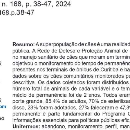
 n. 168, p. 38-47, 2024 
38-47
168.p.
Resumo: 
A superpopulação de cães é uma realida
pública. A Rede de Defesa e Proteção Animal de C
no manejo sanitário de cães que moram em termina
objetivou o monitoramento do tempo de permanênc
R
presentes nos terminais de ônibus de Curitiba e ba
dados sobre os cães comunitários monitorados pel
a
descritiva. Os dados coletados foram distribuído
número  total  de  animais  de  cada  variável  e  o  t
médio  de  permanência  foi  de  2  anos.  Todos  era
R
porte grande, 85,4% de adultos, 70% de esteriliz
com
disso, 23% foram adotados, 27% faleceram e 47,
permanente  é  parte  fundamental  do  Programa  
ho
informações essenciais para políticas públicas efi
Unitermos: 
abandono, monitoramento, perfil, man