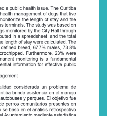
ed a public health issue. The Curitiba 
 health management of dogs that live 
onitorize  the  length  of  stay  and  the  
s terminals. The study was based on 
gs monitored by the City Hall through 
ibuted in a spreadsheet, and the total 
e length of stay were calculated. The 
on-defined  breed,  67.7%  males,  73.8% 
microchipped.  Furthermore,  23%  were  
anent  monitoring  is  a  fundamental  
tial  information  for  effective  public  
anagement
alidad  considerada  un  problema  de  
itiba brinda asistencia en el manejo 
 autobuses y parques. El objetivo fue 
 de perros comunitarios presentes en 
 se basó en el análisis retrospectivo 
el Ayuntamiento mediante estadística 