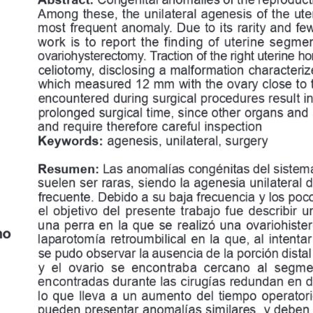
Among 
these, 
the 
unilateral 
agenesis 
of 
the 
ute
most 
frequent 
anomaly
.  Due 
to 
its 
rarity 
and 
fe
work  is  to  report  the  finding  of  uterine  segmen
ovariohysterectomy. Traction of the right uterine ho
celiotomy
,  disclosing 
a   malformation 
characteriz
which 
measured 
12 
mm 
with 
the 
ovary 
close 
to 
encountered 
during 
surgical 
procedures 
result 
in
prolonged 
surgical 
time, 
since 
other 
organs 
and 
and 
require 
therefore 
careful 
inspection
Keywords: 
agenesis, 
unilateral, 
surgery
Resumen: 
Las anomalías congénitas del sistema
suelen 
ser 
raras, 
siendo 
la    agenesia 
unilateral 
d
frecuente. Debido a su baja frecuencia y los pocos
el  objetivo  del  presente  trabajo  fue  des
cribir  
una  perra 
en 
la 
que 
se 
realizó 
una 
ovariohiste
ho
laparotomía 
retroumbilical 
en 
la 
que, 
al 
intentar
se pudo observar la ausencia de la porción dist
y  el  ovario  se  encontraba  cercano  al  segm
encontradas 
durante 
las 
cirugías 
re
dundan 
en 
d
lo 
que 
lleva 
a   un 
aumento 
del 
tiempo 
operatori
pueden 
presentar 
anomalías 
similares, 
y   debe