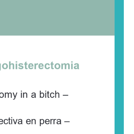
gohisterectomia
tomy 
in    a   bitch 
–
ectiva en perra –