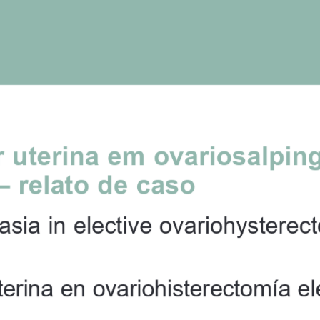
 
uterina 
em 
ovariosalpin
–   relato 
de 
caso
asia 
in    elective 
ovariohysterec
erina en ovariohisterectomía el