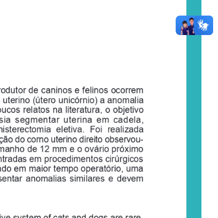
rodutor 
de 
caninos 
e   felinos 
ocorrem
 
uterino 
(útero 
unicórnio) 
a   anomalia
poucos 
relatos 
na 
literatura, 
o   objetivo
asia  segmentar  uterina  em  cadela,
histerectomia 
eletiva. 
Foi 
realiza
da
ação do corno uterino direito observou-
manho 
de 
12 
mm 
e   o   ovário 
próximo
tradas 
em 
procedimentos 
cirúrgicos
ando em maior tempo operatório, uma
entar 
anomalias 
similares 
e
  devem
ive 
system 
of    cats 
and 
dogs 
are 
rare.