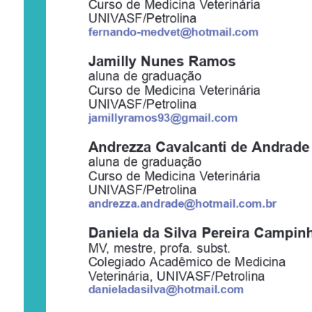
Curso 
de 
Medicina 
Veterinária
UNIV
ASF/Petrolina
fernando-medvet@hotmai
l.com
Jamilly 
Nunes 
Ramos
aluna 
de 
graduação 
Curso 
de 
Medicina 
Veterinária
UNIV
ASF/Petrolina
jamillyramos93@gmail.com
Andrezza 
Cavalcanti 
de 
Andrade
aluna 
de 
graduação 
Curso 
de 
Medicina 
Veterinária
UNIV
ASF/Petrolina
andrezza.andrade@hotmail.com.br
Daniela 
da 
Silva 
Pereira 
Campin
MV
,  mestre, 
profa. 
subst.
Colegiado 
Acadêmico 
de 
Medicina
Veterinária, 
UNIV
ASF/Petrolina
danieladasilva@hotmail.com