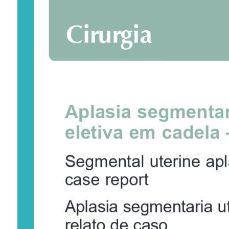
Cir
ur  gia
Aplasia 
segmentar
eletiva 
em 
cadela 
Segmental 
uterine 
apl
case 
report
Aplasia segmentaria ut
relato de caso