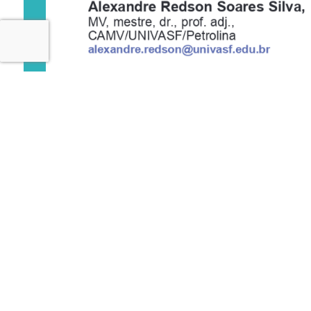
Alexandre 
Redson
 Soares 
Silva,
MV
,  mestre, 
dr  .,   prof. 
adj.,
CAMV/UNIV
ASF/Petrolina
alexandre.redson@univasf.edu.br
Ana 
Amélia 
Domingues 
Gomes,
MV
,  mestre, 
dra., 
profa. 
adj.,
CAMV/UNIV
ASF/Petrolina
anaamelia.gomes@univasf.edu.br
96
C