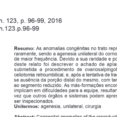
n. 
123, 
p. 
96-99, 
2016
n.123.p.96-99
Resumo: 
As 
anomalias 
congênitas 
no 
trato 
rep
raramente, 
sendo 
a   agenesia 
unilateral 
do 
corno
de 
maior 
frequência. 
Devido 
a   sua 
raridade 
e   
deste  relato  foi  descrever  o  achado  de  apl
submetida 
a 
procedimento 
de 
ovariosalpingo
celiotomia retroumbilical, e, após a tentativa de tr
se ausência 
da 
porção 
distal 
do 
mesmo, 
com 
ta
ao 
segmento 
reduzido. 
As 
más-formações 
encon
implicam em dificuldades para a equipe, result
vez 
que 
outros 
órgãos 
e   sistemas 
podem 
apres
ser 
inspecionados.
Unitermos: 
agenesia, 
unilateral, 
cirurgia
Abstract: 
Congenital 
anomalies 
of    the 
reproduct