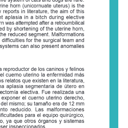
rine 
horn 
(unicornuate 
uterus) 
is    the
w 
reports 
in 
literature, 
the 
aim 
of 
this
t  aplasia  in  a  bitch  during  elect
ive
rn was attempted after a retroumbilical
ed 
by 
shortening 
of 
the 
uterine 
horn,
the 
reduced 
segment. 
Malformations
    dif   ficulties 
for 
the 
surgical 
team 
and
systems
 can 
also 
present 
anomalies
 reproductor de los caninos y felinos
el 
cuerno 
uterino 
la    enfermidad 
más
 relatos que existen en la literatura,
una  aplasia  segmentaria  de  útero  en
rectomía 
electiva. 
Fue 
realizada 
una
 
exponer 
el 
cuerno 
uterino 
derecho,
al del mismo; su tamaño era de 12 mm
ento  reducido.  Las  malformaciones
ificultades 
para 
el    equipo 
quirúrgico,
o, 
ya 
que 
otros 
órganos 
y   sistemas
n 
ser 
inspeccionados.