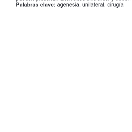
Palabras 
clave: 
agenesia, 
unilateral, 
cirugía
línica 
Vet
er  inár
ia
, 
Ano 
XXI, 
n. 
123, 
julho/agosto, 
2016