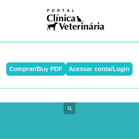
iosas
ivismo
na nuclear
ogia
gia
logia
ologia
gia
dia
Comprar/Buy PDF
Acessar conta/Login
ia clínica
ologia
ução
Pública
Única
ogia
res
logia
ses