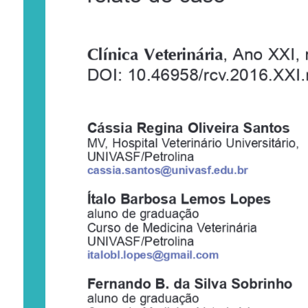
Clínica 
Vet
er  inár
ia
, 
Ano 
XXI, 
DOI: 10.46958/rcv.2016.XXI.
Cássia 
Regina 
Oliveira 
Santos
MV
,  Hospital 
Veterinário 
Universitário,
UNIV
ASF/Petrolina
cassia.santos@univasf.edu.br
Ítalo 
Barbosa 
Lemos 
Lopes
aluno 
de 
graduação 
Curso 
de 
Medicina 
Veterinária
UNIV
ASF/Petrolina
italobl.lopes@gmail.com
Fernando 
B. 
da 
Silva 
Sobrinho
aluno 
de 
graduação 