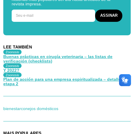
revista impresa.
LEE TAMBIÉN
Zoonosis
Buenas prácticas en cirugía veterinaria – las listas de
verificación (checklists)
Zoonosis
Y 2022?
Zoonosis
Plan de acción para una empresa espiritualizada – detalles –
etapa 2
bienestar
conejos domésticos
MAIS POPULARES