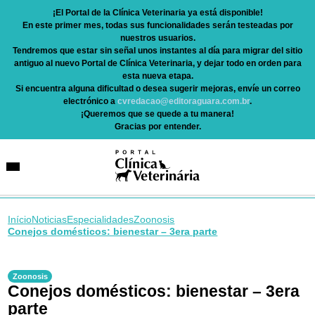
¡El Portal de la Clínica Veterinaria ya está disponible!
En este primer mes, todas sus funcionalidades serán testeadas por
nuestros usuarios.
Tendremos que estar sin señal unos instantes al día para migrar del sitio
antiguo al nuevo Portal de Clínica Veterinaria, y dejar todo en orden para
esta nueva etapa.
Si encuentra alguna dificultad o desea sugerir mejoras, envíe un correo
electrónico a
cvredacao@editoraguara.com.br
.
¡Queremos que se quede a tu manera!
Gracias por entender.
Início
Noticias
Especialidades
Zoonosis
Conejos domésticos: bienestar – 3era parte
Zoonosis
Conejos domésticos: bienestar – 3era
parte