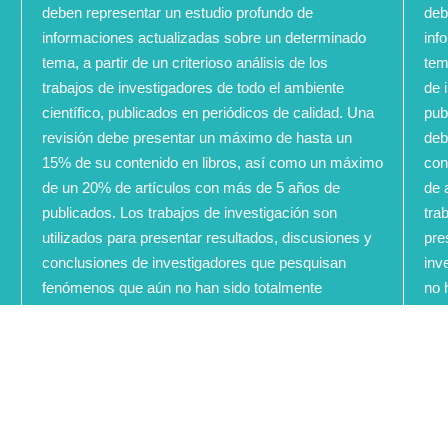
deben representar un estudio profundo de
deb
informaciones actualizadas sobre un determinado
inf
tema, a partir de un criterioso análisis de los
tem
trabajos de investigadores de todo el ambiente
de 
científico, publicados en periódicos de calidad. Una
pub
revisión debe presentar un máximo de hasta un
deb
15% de su contenido en libros, así como un máximo
con
de un 20% de artículos con más de 5 años de
de 
publicados. Los trabajos de investigación son
tra
utilizados para presentar resultados, discusiones y
pre
conclusiones de investigadores que pesquisan
inv
fenómenos que aún no han sido totalmente
no 
conocidos o estudiados. En estos trabajos el
est
bienestar animal debe recibir siempre una especial
sie
atención.