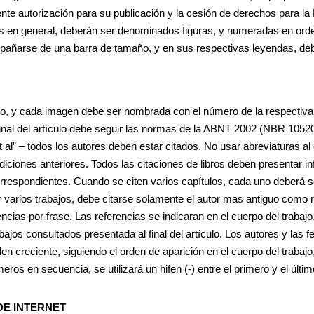
nte autorización para su publicación y la cesión de derechos para la 
cos en general, deberán ser denominados figuras, y numeradas en orden
arse de una barra de tamaño, y en sus respectivas leyendas, deberá
to, y cada imagen debe ser nombrada con el número de la respectiva 
 final del artículo debe seguir las normas de la ABNT 2002 (NBR 10520
 al” – todos los autores deben estar citados. No usar abreviaturas al ci
 ediciones anteriores. Todos las citaciones de libros deben presentar
orrespondientes. Cuando se citen varios capítulos, cada uno deberá s
varios trabajos, debe citarse solamente el autor mas antiguo como r
ncias por frase. Las referencias se indicaran en el cuerpo del trabaj
rabajos consultados presentada al final del artículo. Los autores y las 
 creciente, siguiendo el orden de aparición en el cuerpo del trabaj
 en secuencia, se utilizará un hifen (-) entre el primero y el últim
DE INTERNET