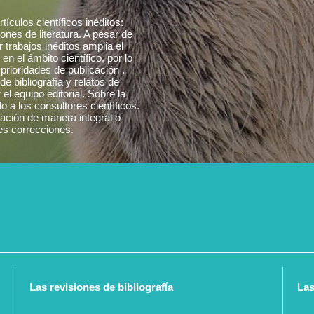
tículos científicos inéditos:
iones de literatura. A pesar de
 trabajos inéditos amplia el
n el ámbito científico, por lo
prioridades de publicación .
de bibliografía y relatos de
l equipo editorial. Sobre la
o a los consultores científicos.
cación de manera integral o
les correcciones.
Las revisiones de bibliografía
Las