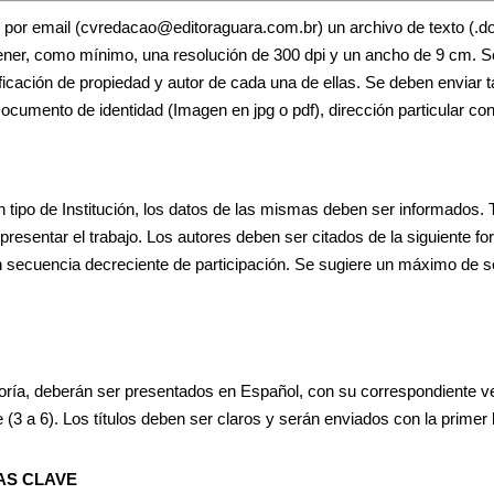
 por email (
cvredacao@editoraguara.com.br
) un archivo de texto (
tener, como mínimo, una resolución de 300 dpi y un ancho de 9 cm. Se
ificación de propiedad y autor de cada una de ellas. Se deben enviar t
umento de identidad (Imagen en jpg o pdf), dirección particular con 
 tipo de Institución, los datos de las mismas deben ser informados. 
resentar el trabajo. Los autores deben ser citados de la siguiente for
en secuencia decreciente de participación. Se sugiere un máximo de se
oría, deberán ser presentados en Español, con su correspondiente vers
(3 a 6). Los títulos deben ser claros y serán enviados con la primer 
AS CLAVE