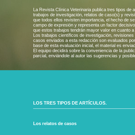
CRMV-SP
Salud Individual
La Revista Clínica Veterinaria publica tres tipos de ar
CRMV-TO
Semiología
trabajos de investigación, relatos de caso(s) y revis
que todos ellos revisten importancia, el hecho de ser
Animales Salvajes
campo de expresión y representa un factor decisivo e
Toxicología
que estos trabajos tendrán mayor valor en cuanto a 
Los trabajos científicos de investigación, revisiones 
Zoonosis
casos enviados a esta redacción son evaluados por e
base de esta evaluación inicial, el material es enviad
El equipo decidirá sobre la conveniencia de la publi
parcial, enviándole al autor las sugerencias y posib
LOS TRES TIPOS DE ARTÍCULOS.
Los relatos de casos