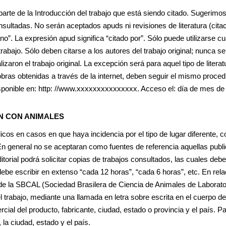
arte de la Introducción del trabajo que está siendo citado. Sugerimos 
ultadas. No serán aceptados apuds ni revisiones de literatura (citaci
o”. La expresión apud significa “citado por”. Sólo puede utilizarse c
trabajo. Sólo deben citarse a los autores del trabajo original; nunca s
izaron el trabajo original. La excepción será para aquel tipo de literat
bras obtenidas a través de la internet, deben seguir el mismo procedi
sponible en: http: //www.xxxxxxxxxxxxxxx. Acceso el: día de mes de
ÓN CON ANIMALES
ódicos en casos en que haya incidencia por el tipo de lugar diferente
En general no se aceptaran como fuentes de referencia aquellas publi
itorial podrá solicitar copias de trabajos consultados, las cuales de
debe escribir en extenso “cada 12 horas”, “cada 6 horas”, etc. En rela
de la SBCAL (Sociedad Brasilera de Ciencia de Animales de Laborator
del trabajo, mediante una llamada en letra sobre escrita en el cuerpo de
ial del producto, fabricante, ciudad, estado o provincia y el país. P
 la ciudad, estado y el país.