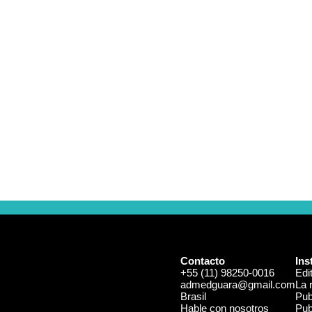
los
Términos y Condiciones
y la
Política de Privacidad
de Clínica Veterinária.
Contacto
Ins
+55 (11) 98250-0016
Edi
admedguara@gmail.com
La 
Brasil
Pub
Hable con nosotros
Pub