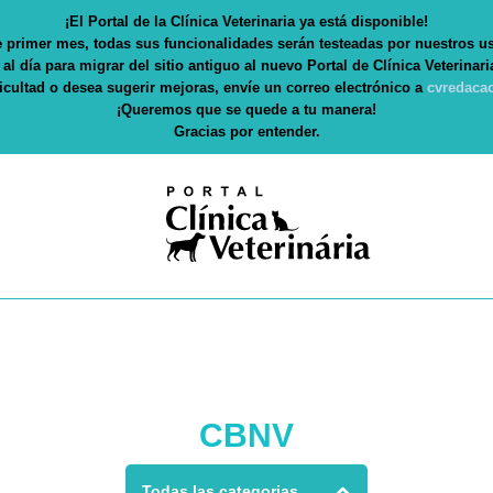
agen
Medicina Veterinária de Desastres
¡El Portal de la Clínica Veterinaria ya está disponible!
e primer mes, todas sus funcionalidades serán testeadas por nuestros us
Medicina Veterinária Legal
l día para migrar del sitio antiguo al nuevo Portal de Clínica Veterinari
Riesgos Laborales
icultad o desea sugerir mejoras, envíe un correo electrónico a
cvredaca
¡Queremos que se quede a tu manera!
Gracias por entender.
CBNV
Todas las categorias