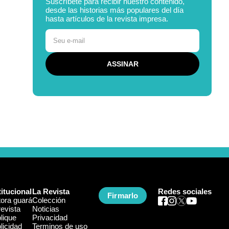
Suscríbete para recibir nuestro contenido,
desde las historias más populares del día
hasta artículos de la revista impresa.
titucional
La Revista
Redes sociales
Firmarlo
tora guará
Colección
revista
Noticias
lique
Privacidad
licidad
Terminos de uso