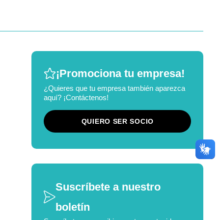
¡Promociona tu empresa!
¿Quieres que tu empresa también aparezca
aquí? ¡Contáctenos!
QUIERO SER SOCIO
Suscríbete a nuestro
boletín