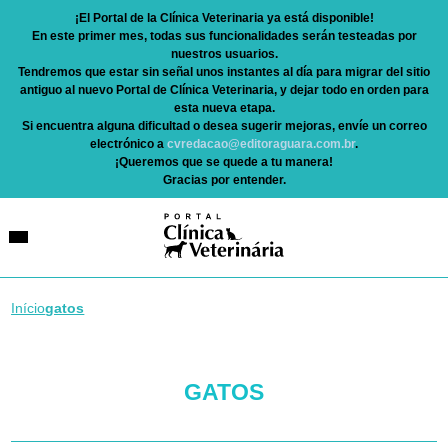
¡El Portal de la Clínica Veterinaria ya está disponible!
En este primer mes, todas sus funcionalidades serán testeadas por
nuestros usuarios.
Tendremos que estar sin señal unos instantes al día para migrar del sitio
antiguo al nuevo Portal de Clínica Veterinaria, y dejar todo en orden para
esta nueva etapa.
Si encuentra alguna dificultad o desea sugerir mejoras, envíe un correo
electrónico a
cvredacao@editoraguara.com.br
.
¡Queremos que se quede a tu manera!
Gracias por entender.
Início
gatos
GATOS