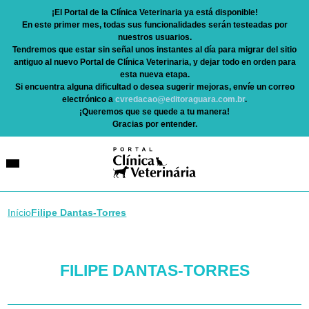
¡El Portal de la Clínica Veterinaria ya está disponible!
En este primer mes, todas sus funcionalidades serán testeadas por
nuestros usuarios.
Tendremos que estar sin señal unos instantes al día para migrar del sitio
antiguo al nuevo Portal de Clínica Veterinaria, y dejar todo en orden para
esta nueva etapa.
Si encuentra alguna dificultad o desea sugerir mejoras, envíe un correo
electrónico a
cvredacao@editoraguara.com.br
.
¡Queremos que se quede a tu manera!
Gracias por entender.
Início
Filipe Dantas-Torres
FILIPE DANTAS-TORRES