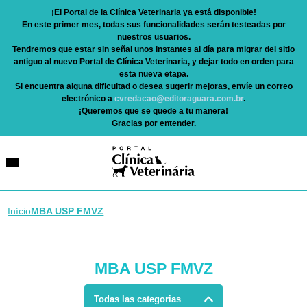
¡El Portal de la Clínica Veterinaria ya está disponible!
En este primer mes, todas sus funcionalidades serán testeadas por
nuestros usuarios.
Tendremos que estar sin señal unos instantes al día para migrar del sitio
antiguo al nuevo Portal de Clínica Veterinaria, y dejar todo en orden para
esta nueva etapa.
Si encuentra alguna dificultad o desea sugerir mejoras, envíe un correo
electrónico a
cvredacao@editoraguara.com.br
.
¡Queremos que se quede a tu manera!
Gracias por entender.
Início
MBA USP FMVZ
MBA USP FMVZ
Todas las categorias