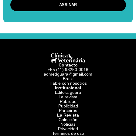
Al continuar acepto los
Términos y Condiciones
y la
Política de
Privacidad
de Clínica Veterinária.
Contacto
+55 (11) 98250-0016
admedguara@gmail.com
Brasil
Hable con nosotros
Institucional
Editora guará
La revista
Publique
Publicidad
Parceiros
La Revista
Colección
Noticias
Privacidad
Terminos de uso