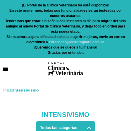
¡El Portal de la Clínica Veterinaria ya está disponible!
En este primer mes, todas sus funcionalidades serán testeadas por
nuestros usuarios.
Tendremos que estar sin señal unos instantes al día para migrar del sitio
antiguo al nuevo Portal de Clínica Veterinaria, y dejar todo en orden para
esta nueva etapa.
Si encuentra alguna dificultad o desea sugerir mejoras, envíe un correo
electrónico a
cvredacao@editoraguara.com.br
.
¡Queremos que se quede a tu manera!
Gracias por entender.
Início
Intensivismo
INTENSIVISMO
Todas las categorias