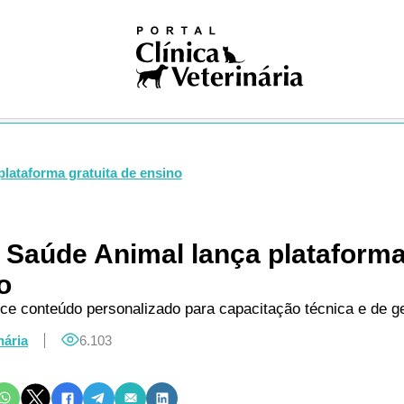
iosas
ivismo
na nuclear
ogia
gia
logia
ologia
gia
lataforma gratuita de ensino
dia
ia clínica
ologia
 Saúde Animal lança plataforma
ução
o
Pública
Única
ce conteúdo personalizado para capacitação técnica e de g
ogia
nária
6.103
res
logia
ses