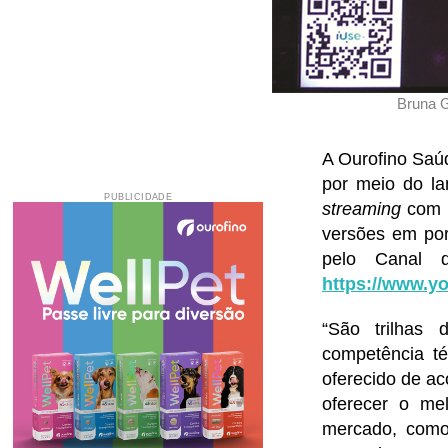
Bruna G
A Ourofino Saú
por meio do la
PUBLICIDADE
streaming
com c
versões em por
pelo Canal 
https://www.
“São trilhas
competência té
oferecido de ac
oferecer o me
mercado, como 