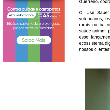
Guerreiro, coor
O iUse Saber 
veterinários, 
rurais ou balc
saúde animal, 
esse lançamen
ecossistema dig
nossos cliente