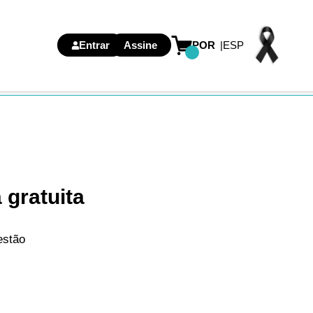
Entrar
Assine
POR
ESP
 gratuita
estão