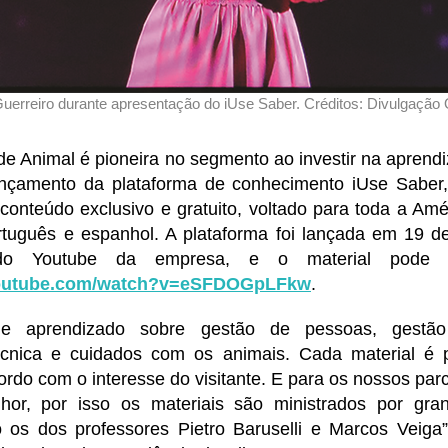
uerreiro durante apresentação do iUse Saber. Créditos: Divulgação 
de Animal é pioneira no segmento ao investir na aprend
nçamento da plataforma de conhecimento iUse Saber
onteúdo exclusivo e gratuito, voltado para toda a Amé
tuguês e espanhol. A plataforma foi lançada em 19 de
do Youtube da empresa, e o material pode 
youtube.com/watch?v=eSFDOGpLFkw
.
 de aprendizado sobre gestão de pessoas, gestão
cnica e cuidados com os animais. Cada material é 
ordo com o interesse do visitante. E para os nossos pa
lhor, por isso os materiais são ministrados por gr
os dos professores Pietro Baruselli e Marcos Veiga”