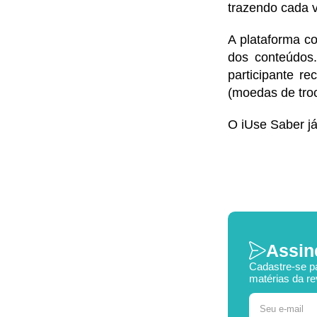
trazendo cada 
A plataforma co
dos conteúdos.
participante r
(moedas de troc
O iUse Saber já
Assin
Cadastre-se p
matérias da re