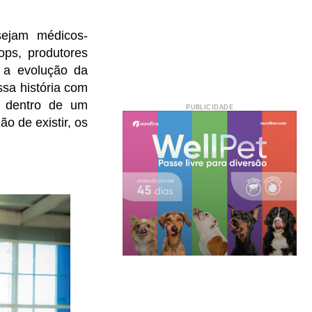
sejam médicos-
ops, produtores
a a evolução da
sa história com
s dentro de um
PUBLICIDADE
o de existir, os