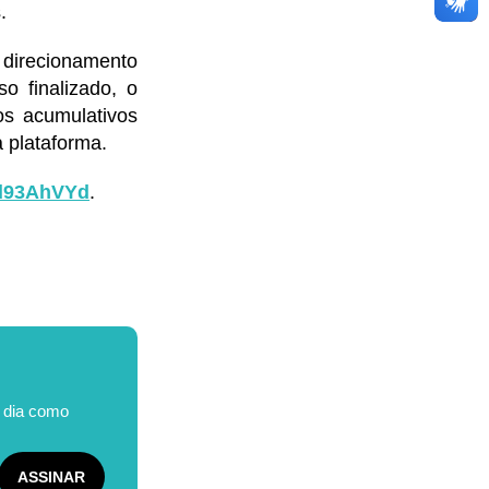
.
a direcionamento
o finalizado, o
os acumulativos
a plataforma.
n/d93AhVYd
.
o dia como