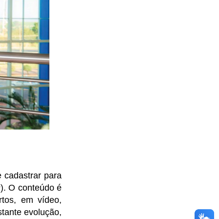
e cadastrar para
s
). O conteúdo é
rtos, em vídeo,
tante evolução,