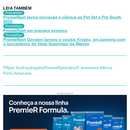
LEIA TAMBÉM
PremieRpet
PremieRpet levou inovação e ciência ao Pet Vet e Pet South
2025
PremieRpet
PremieRpet em grandes eventos
PremieRpet
PremieRpet Gonden lançou o cookie Krypto, em parceria com
o lançamento do filme Superman da Warner
PR
pet food
ração
gatos
PremieRpet
cães
25 anos
nova fábrica
Porto Amazona
PUBLICIDADE