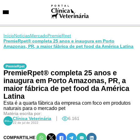
Início
Notícias
Mercado
PremieRpet
PremieRpet® completa 25 anos e inaugura em Porto
Amazonas, PR, a maior fábrica de pet food da América Latina
SUGESTÕES DE BUSCA
Entidades
PremieRpet
VetAgenda
PremieRpet® completa 25 anos e
Especialidades
inaugura em Porto Amazonas, PR, a
maior fábrica de pet food da América
Latina
Esta é a quarta fábrica da empresa com foco em produtos
naturais para o mercado pet
Matéria escrita por:
Clínica Veterinária
6.161
22 de jul de 2022
COMPARTILHE