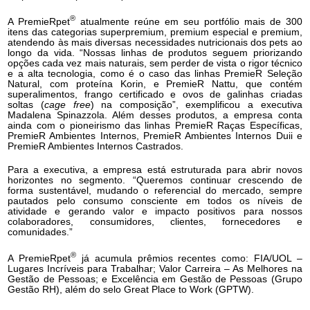
®
A PremieRpet
atualmente reúne em seu portfólio mais de 300
itens das categorias superpremium, premium especial e premium,
atendendo às mais diversas necessidades nutricionais dos pets ao
longo da vida. “Nossas linhas de produtos seguem priorizando
opções cada vez mais naturais, sem perder de vista o rigor técnico
e a alta tecnologia, como é o caso das linhas PremieR Seleção
Natural, com proteína Korin, e PremieR Nattu, que contém
superalimentos, frango certificado e ovos de galinhas criadas
soltas (
cage free
) na composição”, exemplificou a executiva
Madalena Spinazzola. Além desses produtos, a empresa conta
ainda com o pioneirismo das linhas PremieR Raças Específicas,
PremieR Ambientes Internos, PremieR Ambientes Internos Duii e
PremieR Ambientes Internos Castrados.
Para a executiva, a empresa está estruturada para abrir novos
horizontes no segmento. “Queremos continuar crescendo de
forma sustentável, mudando o referencial do mercado, sempre
pautados pelo consumo consciente em todos os níveis de
atividade e gerando valor e impacto positivos para nossos
colaboradores, consumidores, clientes, fornecedores e
comunidades.”
®
A PremieRpet
já acumula prêmios recentes como: FIA/UOL –
Lugares Incríveis para Trabalhar; Valor Carreira – As Melhores na
Gestão de Pessoas; e Excelência em Gestão de Pessoas (Grupo
Gestão RH), além do selo Great Place to Work (GPTW).