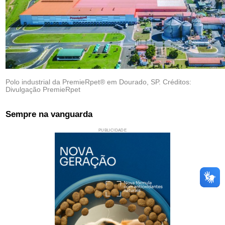
Polo industrial da PremieRpet® em Dourado, SP. Créditos:
Divulgação PremieRpet
Sempre na vanguarda
PUBLICIDADE