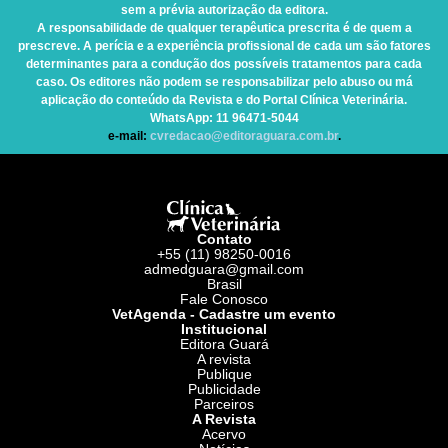
sem a prévia autorização da editora.
A responsabilidade de qualquer terapêutica prescrita é de quem a
prescreve. A perícia e a experiência profissional de cada um são fatores
determinantes para a condução dos possíveis tratamentos para cada
caso. Os editores não podem se responsabilizar pelo abuso ou má
aplicação do conteúdo da Revista e do Portal Clínica Veterinária.
WhatsApp
: 11 96471-5044
e-mail:
cvredacao@editoraguara.com.br
.
Contato
+55 (11) 98250-0016
admedguara@gmail.com
Brasil
Fale Conosco
VetAgenda - Cadastre um evento
Institucional
Editora Guará
A revista
Publique
Publicidade
Parceiros
A Revista
Acervo