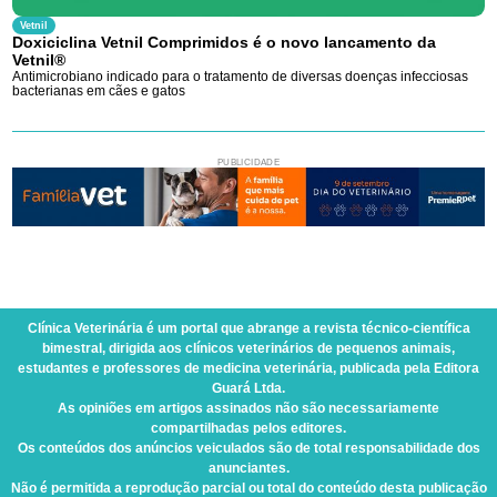
Vetnil
Doxiciclina Vetnil Comprimidos é o novo lancamento da
Vetnil®
Antimicrobiano indicado para o tratamento de diversas doenças infecciosas
bacterianas em cães e gatos
PUBLICIDADE
Clínica Veterinária
é um portal que abrange a revista técnico-científica
bimestral, dirigida aos clínicos veterinários de pequenos animais,
estudantes e professores de medicina veterinária, publicada pela Editora
Guará Ltda.
As opiniões em artigos assinados não são necessariamente
compartilhadas pelos editores.
Os conteúdos dos anúncios veiculados são de total responsabilidade dos
anunciantes.
Não é permitida a reprodução parcial ou total do conteúdo desta publicação